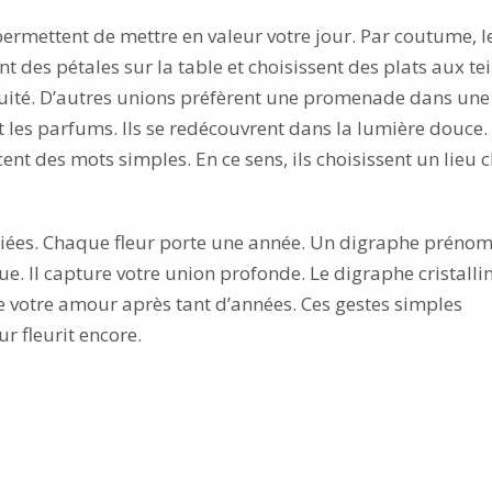
rmettent de mettre en valeur votre jour. Par coutume, l
t des pétales sur la table et choisissent des plats aux te
 fruité. D’autres unions préfèrent une promenade dans une
t les parfums. Ils se redécouvrent dans la lumière douce.
nt des mots simples. En ce sens, ils choisissent un lieu 
riées. Chaque fleur porte une année. Un digraphe préno
 Il capture votre union profonde. Le digraphe cristalli
me votre amour après tant d’années. Ces gestes simples
r fleurit encore.