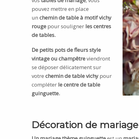
vos
tables de mariage
, vous
pouvez mettre en place
un
chemin de table à motif vichy
rouge
pour souligner
les centres
de tables.
De petits pots de fleurs style
vintage ou champêtre
viendront
se déposer délicatement sur
votre
chemin de table vichy
pour
compléter
le centre de table
guinguette.
Décoration de mariage
Un mariage thème guinguette
est un
mariage