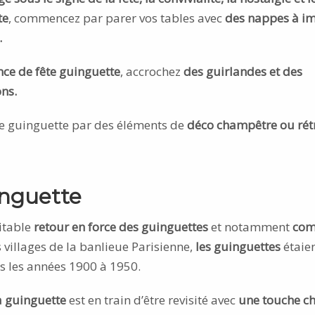
te
, commencez par parer vos tables avec
des nappes à i
.
ce de fête guinguette
, accrochez
des guirlandes et des
ns.
yle guinguette par des éléments de
déco champêtre ou rét
nguette
itable
retour en force des guinguettes
et notamment
co
 villages de la banlieue Parisienne,
les guinguettes
étaien
s les années 1900 à 1950.
a guinguette
est en train d’être revisité avec
une touche ch