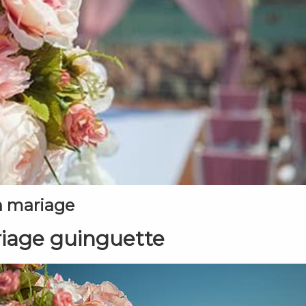
n mariage
riage guinguette