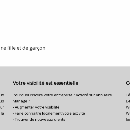
e fille et de garçon
Votre visibilité est essentielle
C
aux
Pourquoi inscrire votre entreprise / Activité sur Annuaire
Té
us
Mariage ?
E-
ur
- Augmenter votre visibilité
W
la
- Faire connaître localement votre activité
We
- Trouver de nouveaux clients
le