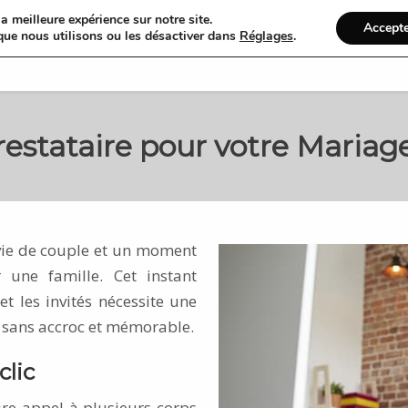
a meilleure expérience sur notre site.
Accept
que nous utilisons ou les désactiver dans
Réglages
.
Accueil
Organiser
estataire pour votre Mariag
 vie de couple et un moment
une famille. Cet instant
t les invités nécessite une
 sans accroc et mémorable.
clic
ire appel à plusieurs corps