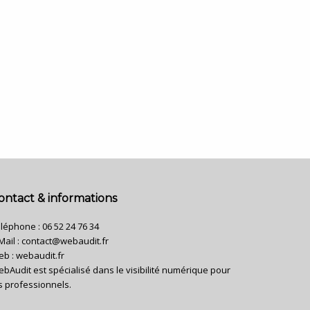
ontact & informations
léphone :
06 52 24 76 34
Mail :
contact@webaudit.fr
eb :
webaudit.fr
bAudit est spécialisé dans le visibilité numérique pour
s professionnels.