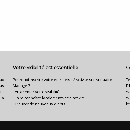
Votre visibilité est essentielle
C
aux
Pourquoi inscrire votre entreprise / Activité sur Annuaire
Té
us
Mariage ?
E-
ur
- Augmenter votre visibilité
W
la
- Faire connaître localement votre activité
We
- Trouver de nouveaux clients
le